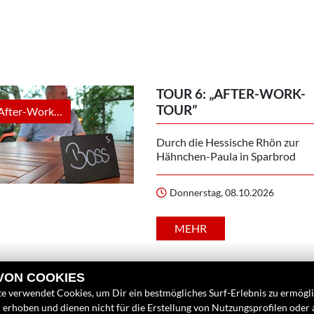
TOUR 6: „AFTER-WORK-
TOUR”
Tour 6: „After-Work-Tour” anzeigen
Durch die Hessische Rhön zur
Hähnchen-Paula in Sparbrod
Donnerstag, 08.10.2026
MEHR
 VON COOKIES
e verwendet Cookies, um Dir ein bestmögliches Surf-Erlebnis zu ermögl
erhoben und dienen nicht für die Erstellung von Nutzungsprofilen oder