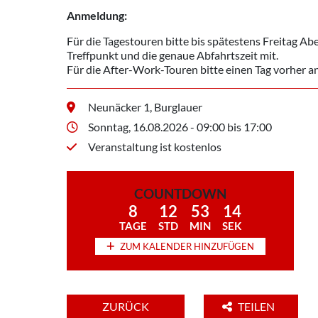
Anmeldung:
Für die Tagestouren bitte bis spätestens Freitag A
Treffpunkt und die genaue Abfahrtszeit mit.
Für die After-Work-Touren bitte einen Tag vorher 
Neunäcker 1, Burglauer
Sonntag, 16.08.2026 - 09:00 bis 17:00
Veranstaltung ist kostenlos
COUNTDOWN
8
12
53
13
TAGE
STD
MIN
SEK
ZUM KALENDER HINZUFÜGEN
ZURÜCK
TEILEN