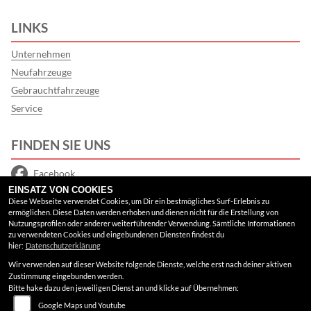
LINKS
Unternehmen
Neufahrzeuge
Gebrauchtfahrzeuge
Service
FINDEN SIE UNS
Facebook
EINSATZ VON COOKIES
Google Maps
Diese Webseite verwendet Cookies, um Dir ein bestmögliches Surf-Erlebnis zu
ermöglichen. Diese Daten werden erhoben und dienen nicht für die Erstellung von
Nutzungsprofilen oder anderer weiterführender Verwendung. Sämtliche Informationen
RECHTLICHES
zu verwendeten Cookies und eingebundenen Diensten findest du
hier:
Datenschutzerklärung
Wir verwenden auf dieser Website folgende Dienste, welche erst nach deiner aktiven
AGB
Zustimmung eingebunden werden.
Bitte hake dazu den jeweiligen Dienst an und klicke auf Übernehmen:
Impressum
Google Maps und Youtube