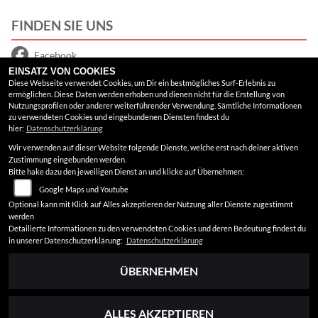
FINDEN SIE UNS
Facebook
EINSATZ VON COOKIES
Google Maps
Diese Webseite verwendet Cookies, um Dir ein bestmögliches Surf-Erlebnis zu
ermöglichen. Diese Daten werden erhoben und dienen nicht für die Erstellung von
Nutzungsprofilen oder anderer weiterführender Verwendung. Sämtliche Informationen
RECHTLICHES
zu verwendeten Cookies und eingebundenen Diensten findest du
hier:
Datenschutzerklärung
Wir verwenden auf dieser Website folgende Dienste, welche erst nach deiner aktiven
AGB
Zustimmung eingebunden werden.
Bitte hake dazu den jeweiligen Dienst an und klicke auf Übernehmen:
Impressum
Google Maps und Youtube
Datenschutz
Optional kann mit Klick auf Alles akzeptieren der Nutzung aller Dienste zugestimmt
werden
Disclaimer
Detailierte Informationen zu den verwendeten Cookies und deren Bedeutung findest du
in unserer Datenschutzerklärung:
Datenschutzerklärung
Barrierefreiheit
ÜBERNEHMEN
ALLES AKZEPTIEREN