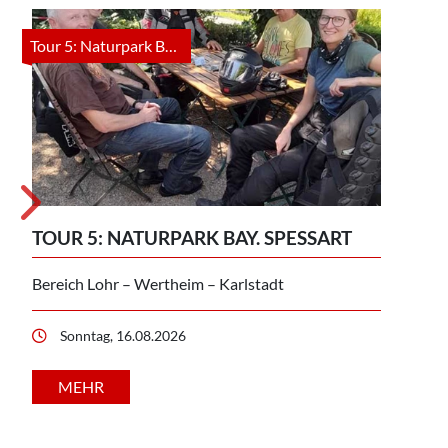
Tour 5: Naturpark Bay. Spessart anzeigen
TOU
TOUR 5: NATURPARK BAY. SPESSART
Durc
Bereich Lohr – Wertheim – Karlstadt
Spar
Sonntag, 16.08.2026
D
MEHR